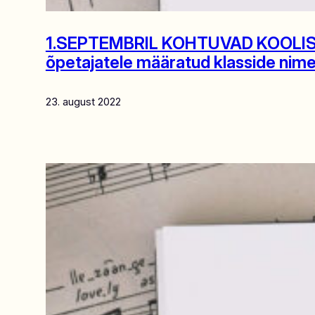
1.SEPTEMBRIL KOHTUVAD KOOLIS
õpetajatele määratud klasside nimek
23. august 2022