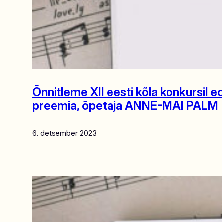
Õnnitleme XII eesti kõla konkursi
preemia, õpetaja ANNE-MAI PALM
6. detsember 2023