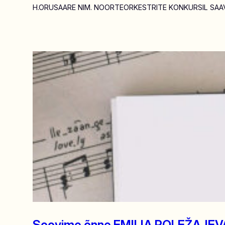
H.ORUSAARE NIM. NOORTEORKESTRITE KONKURSIL SAA
Soovime õnne EMILIA POLEŽAJEVA