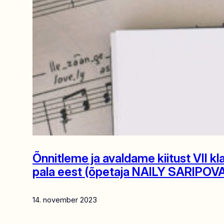
Õnnitleme ja avaldame kiitust VII 
pala eest (õpetaja NAILY SARIPOV
14. november 2023