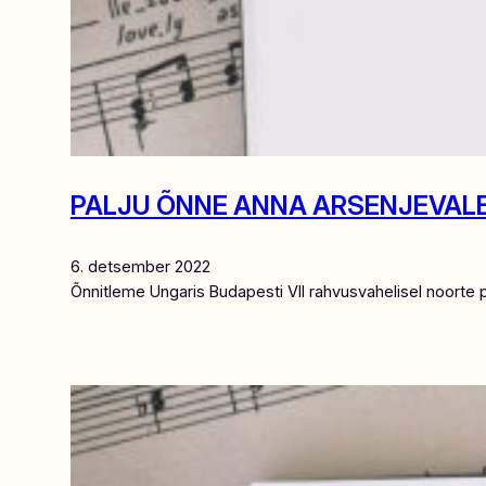
PALJU ÕNNE ANNA ARSENJEVALE j
6. detsember 2022
Õnnitleme Ungaris Budapesti VII rahvusvahelisel noort