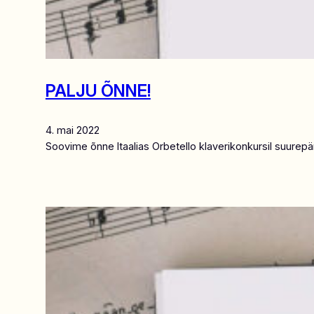
PALJU ÕNNE!
4. mai 2022
Soovime õnne Itaalias Orbetello klaverikonkursil suurep