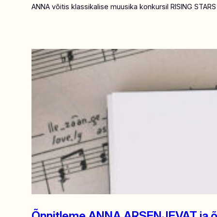
ANNA võitis klassikalise muusika konkursil RISING STARS
Õnnitleme ANNA ARSENJEVAT ja 