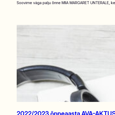
Soovime väga palju õnne MIIA MARGARET UNTERALE, kes 
2022/2023 õppeaasta AVA-AKTUSE