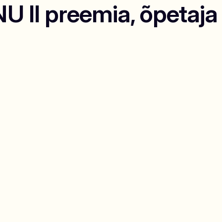
II preemia, õpetaj