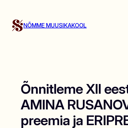
Liigu
sisu
juurde
NÕMME MUUSIKAKOOL
Õnnitleme XII eest
AMINA RUSANOVAT
preemia ja ERIPREE