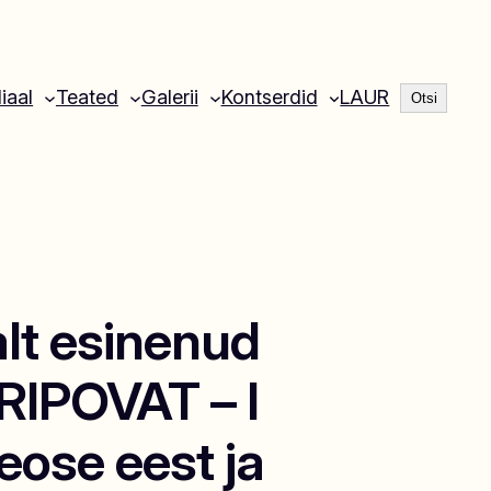
Otsi
liaal
Teated
Galerii
Kontserdid
LAUR
Otsi
alt esinenud
IPOVAT – I
eose eest ja