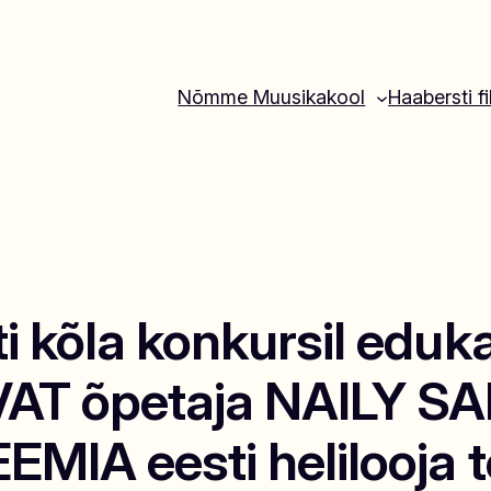
Nõmme Muusikakool
Haabersti fi
i kõla konkursil eduk
 õpetaja NAILY SAR
MIA eesti helilooja t