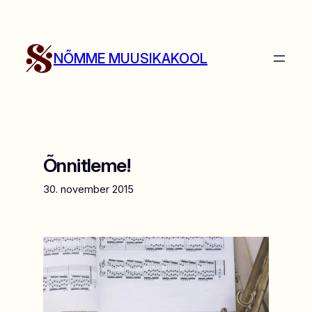
Liigu
sisu
juurde
NÕMME MUUSIKAKOOL
Õnnitleme!
30. november 2015