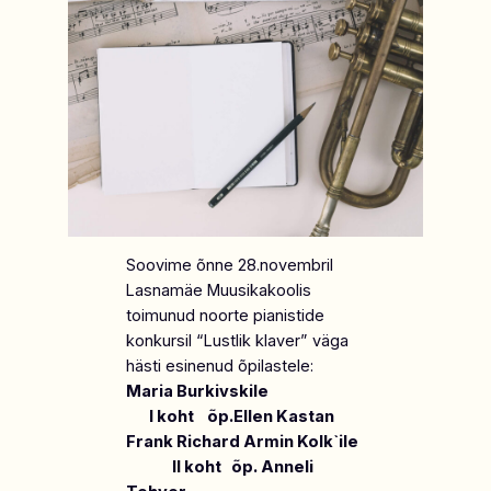
Soovime õnne 28.novembril
Lasnamäe Muusikakoolis
toimunud noorte pianistide
konkursil “Lustlik klaver” väga
hästi esinenud õpilastele:
Maria Burkivskile
I koht õp.Ellen Kastan
Frank Richard Armin Kolk`ile
II koht õp. Anneli