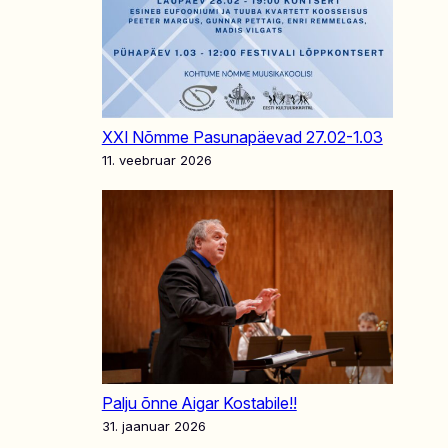
XXI Nõmme Pasunapäevad 27.02-1.03
11. veebruar 2026
Palju õnne Aigar Kostabile!!
31. jaanuar 2026