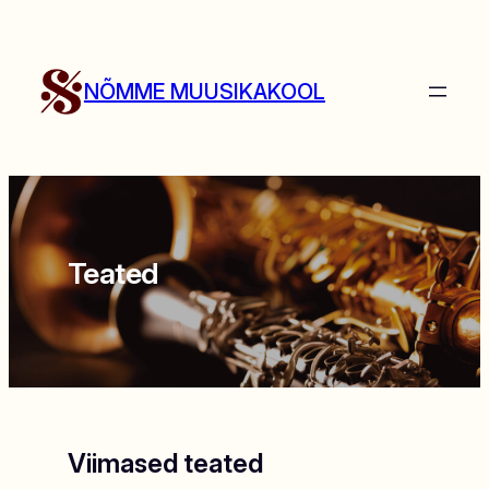
Liigu
sisu
juurde
NÕMME MUUSIKAKOOL
Teated
Viimased teated