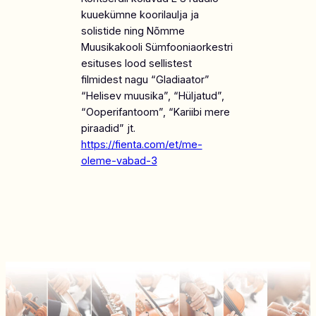
kuuekümne koorilaulja ja
solistide ning Nõmme
Muusikakooli Sümfooniaorkestri
esituses lood sellistest
filmidest nagu “Gladiaator”
“Helisev muusika”, “Hüljatud”,
“Ooperifantoom”, “Kariibi mere
piraadid” jt.
https://fienta.com/et/me-
oleme-vabad-3