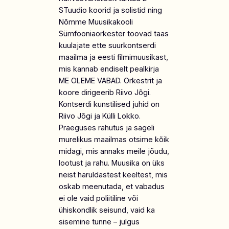
STuudio koorid ja solistid ning
Nõmme Muusikakooli
Sümfooniaorkester toovad taas
kuulajate ette suurkontserdi
maailma ja eesti filmimuusikast,
mis kannab endiselt pealkirja
ME OLEME VABAD. Orkestrit ja
koore dirigeerib Riivo Jõgi.
Kontserdi kunstilised juhid on
Riivo Jõgi ja Külli Lokko.
Praeguses rahutus ja sageli
murelikus maailmas otsime kõik
midagi, mis annaks meile jõudu,
lootust ja rahu. Muusika on üks
neist haruldastest keeltest, mis
oskab meenutada, et vabadus
ei ole vaid poliitiline või
ühiskondlik seisund, vaid ka
sisemine tunne – julgus