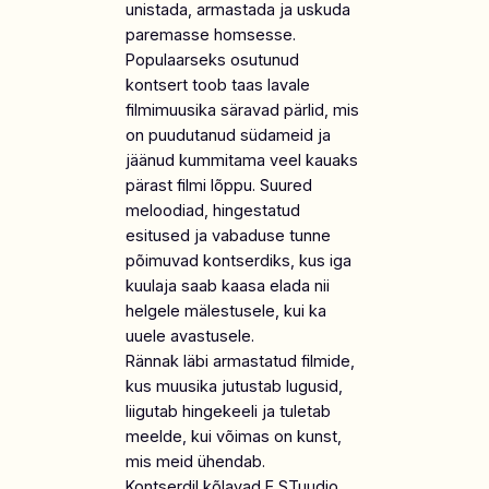
unistada, armastada ja uskuda
paremasse homsesse.
Populaarseks osutunud
kontsert toob taas lavale
filmimuusika säravad pärlid, mis
on puudutanud südameid ja
jäänud kummitama veel kauaks
pärast filmi lõppu. Suured
meloodiad, hingestatud
esitused ja vabaduse tunne
põimuvad kontserdiks, kus iga
kuulaja saab kaasa elada nii
helgele mälestusele, kui ka
uuele avastusele.
Rännak läbi armastatud filmide,
kus muusika jutustab lugusid,
liigutab hingekeeli ja tuletab
meelde, kui võimas on kunst,
mis meid ühendab.
Kontserdil kõlavad E STuudio