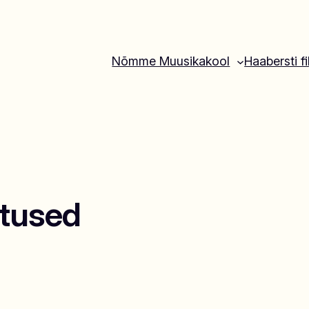
Nõmme Muusikakool
Haabersti fi
ktused