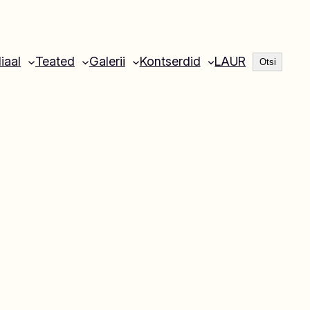
Otsi
liaal
Teated
Galerii
Kontserdid
LAUR
Otsi