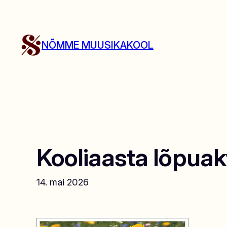
Liigu
sisu
juurde
NÕMME MUUSIKAKOOL
Kooliaasta lõpua
14. mai 2026