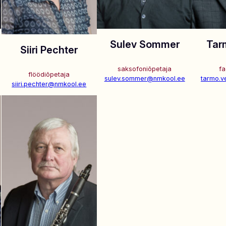
Sulev Sommer
Tar
Siiri Pechter
saksofoniõpetaja
fa
flöödiõpetaja
sulev.sommer@nmkool.ee
tarmo.v
siiri.pechter@nmkool.ee