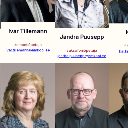
Ivar Tillemann
Jandra Puusepp
trompetiõpetaja
fl
ivar.tillemann@nmkool.ee
saksofoniõpetaja
kai.
jandra.puusepp@nmkool.ee