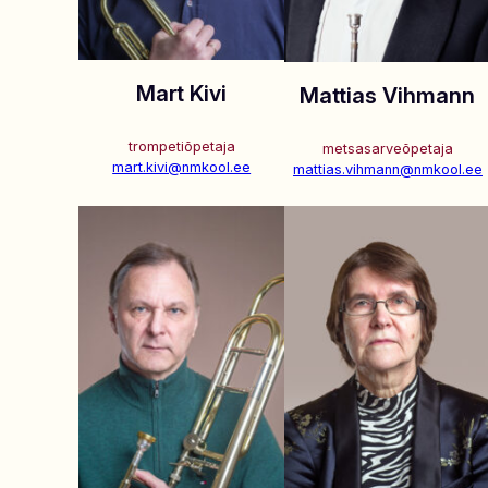
Mart Kivi
Mattias Vihmann
trompetiõpetaja
metsasarveõpetaja
mart.kivi@nmkool.ee
mattias.vihmann@nmkool.ee