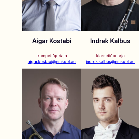
Aigar Kostabi
Indrek Kalbus
trompetiõpetaja
klarnetiõpetaja
aigar.kostabi@nmkool.ee
indrek.kalbus@nmkool.ee