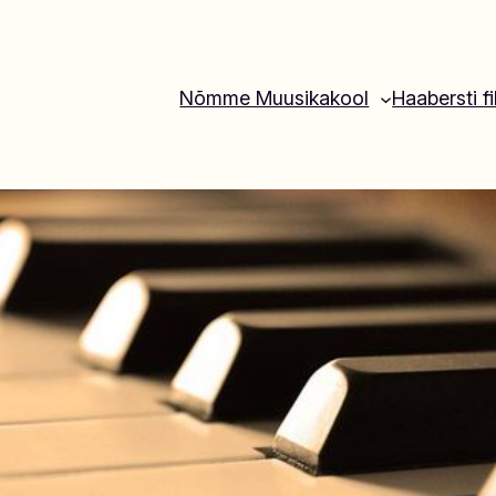
Nõmme Muusikakool
Haabersti fi