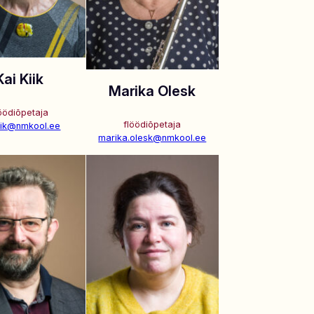
Kai Kiik
Marika Olesk
öödiõpetaja
flöödiõpetaja
kiik@nmkool.ee
marika.olesk@nmkool.ee