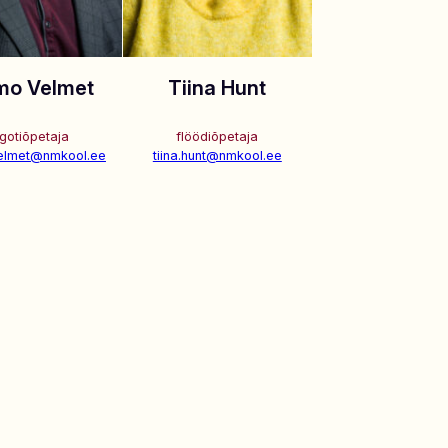
mo Velmet
Tiina Hunt
gotiõpetaja
flöödiõpetaja
elmet@nmkool.ee
tiina.hunt@nmkool.ee