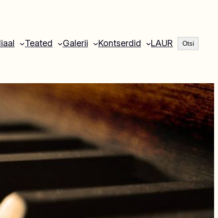
Otsi
liaal
Teated
Galerii
Kontserdid
LAUR
Otsi