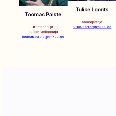
Tulike Loorits
Toomas Paiste
oboeõpetaja
trombooni ja
tulike.loorits@nmkool.ee
eufooniumiõpetaja
toomas.paiste@nmkool.ee