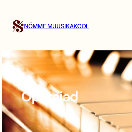
Liigu
sisu
juurde
NÕMME MUUSIKAKOOL
Õpetajad