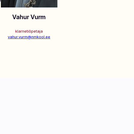
Vahur Vurm
klarnetiõpetaja
vahur.vurm@nmkool.ee