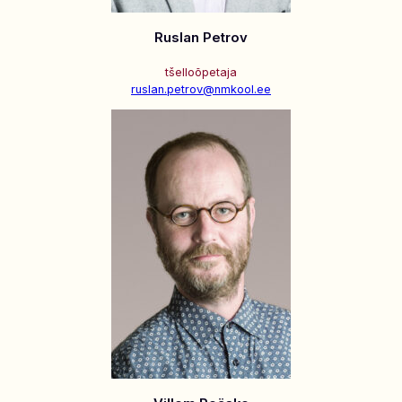
Ruslan Petrov
tšelloõpetaja
ruslan.petrov@nmkool.ee