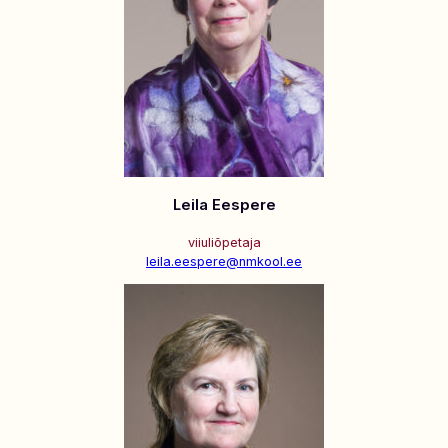
Leila Eespere
viiuliõpetaja
leila.eespere@nmkool.ee