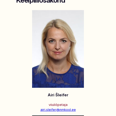
Keelpilliosakond
Airi Šleifer
viiuliõpetaja
airi.sleifer@nmkool.ee