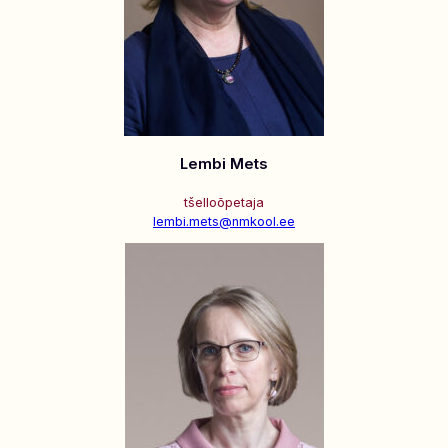
Lembi Mets
tšelloõpetaja
lembi.mets@nmkool.ee