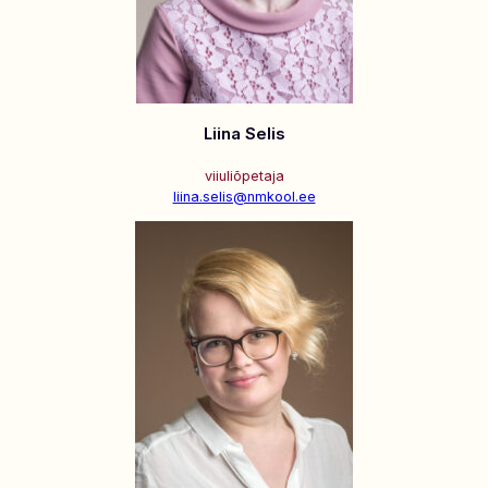
Liina Selis
viiuliõpetaja
liina.selis@nmkool.ee