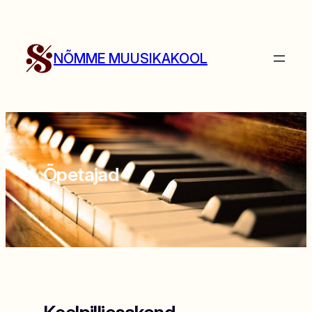
Liigu
sisu
juurde
NÕMME MUUSIKAKOOL
Õpetajad