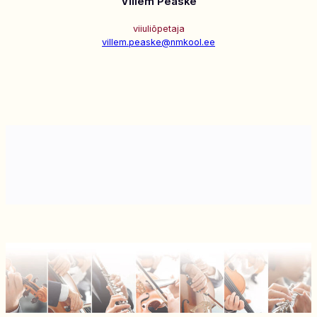
Villem Peäske
viiuliõpetaja
villem.peaske@nmkool.ee