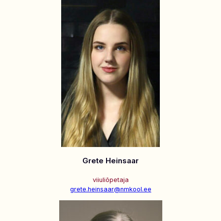
Grete Heinsaar
viiuliõpetaja
grete.heinsaar@nmkool.ee