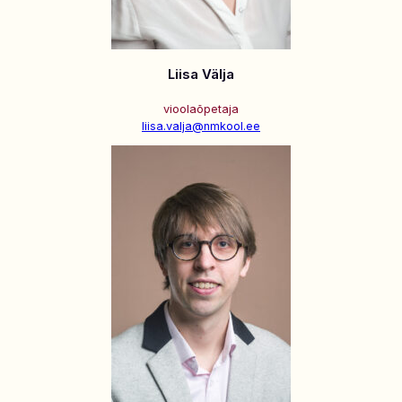
Liisa Välja
vioolaõpetaja
liisa.valja@nmkool.ee