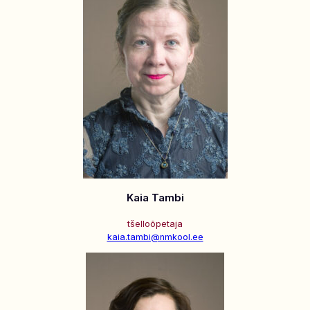
Kaia Tambi
tšelloõpetaja
kaia.tambi@nmkool.ee