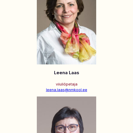
Leena Laas
viiuliõpetaja
leena.laas@nmkool.ee