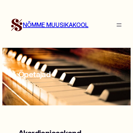
Liigu
sisu
juurde
NÕMME MUUSIKAKOOL
Õpetajad