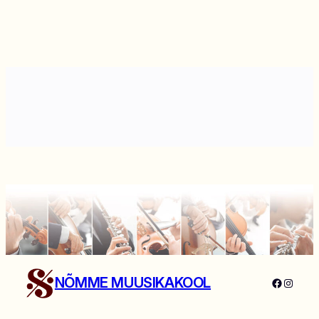
NÕMME MUUSIKAKOOL
Faceboo
Instag