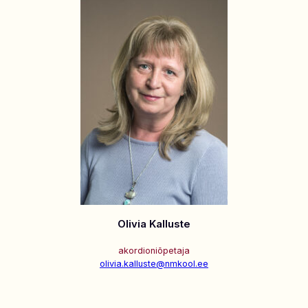
Olivia Kalluste
akordioniõpetaja
olivia.kalluste@nmkool.ee