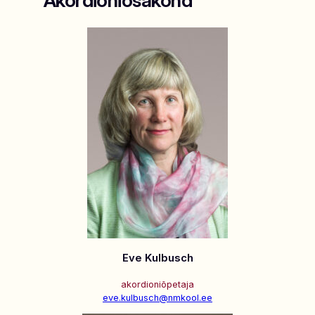
Akordioniosakond
Eve Kulbusch
akordioniõpetaja
eve.kulbusch@nmkool.ee