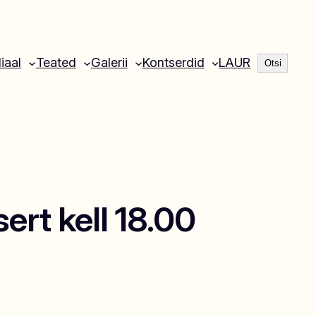
Otsi
liaal
Teated
Galerii
Kontserdid
LAUR
Otsi
ert kell 18.00