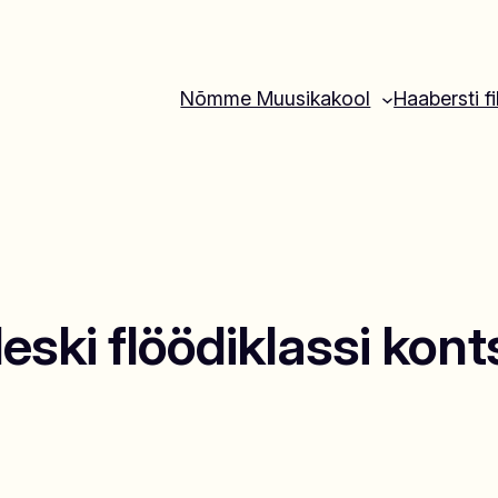
Nõmme Muusikakool
Haabersti fi
ski flöödiklassi konts