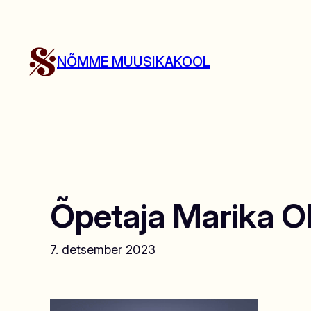
Liigu
sisu
juurde
NÕMME MUUSIKAKOOL
Õpetaja Marika Ole
7. detsember 2023