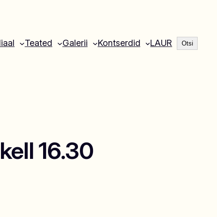
Otsi
liaal
Teated
Galerii
Kontserdid
LAUR
Otsi
kell 16.30