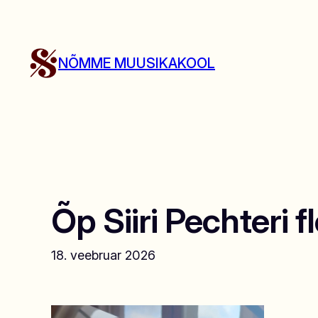
Liigu
sisu
juurde
NÕMME MUUSIKAKOOL
Õp Siiri Pechteri f
18. veebruar 2026