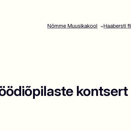
Nõmme Muusikakool
Haabersti fi
löödiõpilaste kontsert 