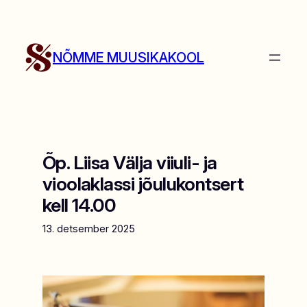
Liigu
sisu
juurde
NÕMME MUUSIKAKOOL
Õp. Liisa Välja viiuli- ja
vioolaklassi jõulukontsert
kell 14.00
13. detsember 2025