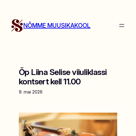
Liigu
sisu
juurde
NÕMME MUUSIKAKOOL
Õp Liina Selise viiuliklassi
kontsert kell 11.00
9. mai 2026