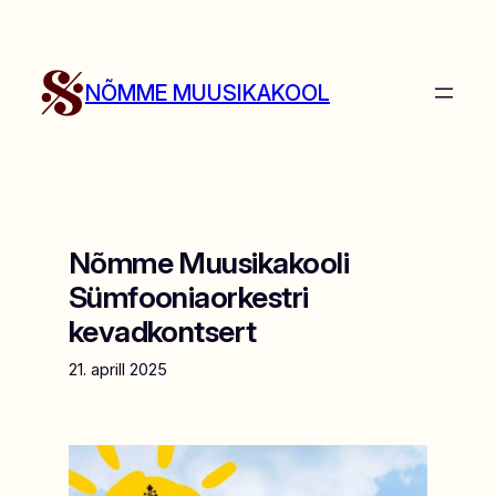
Liigu
sisu
juurde
NÕMME MUUSIKAKOOL
Nõmme Muusikakooli
Sümfooniaorkestri
kevadkontsert
21. aprill 2025