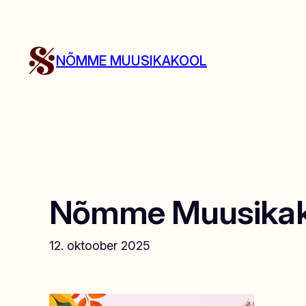
Liigu
sisu
juurde
NÕMME MUUSIKAKOOL
Nõmme Muusikako
12. oktoober 2025