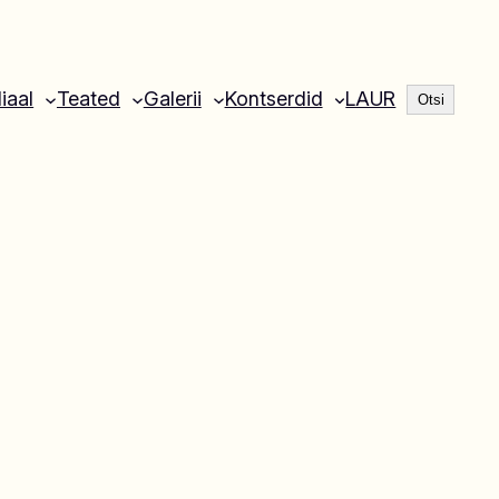
Otsi
liaal
Teated
Galerii
Kontserdid
LAUR
Otsi