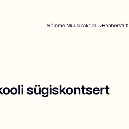
Nõmme Muusikakool
Haabersti fi
oli sügiskontsert