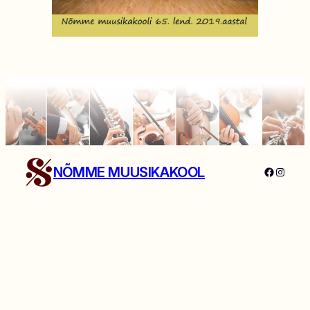
NÕMME MUUSIKAKOOL
Faceboo
Instag