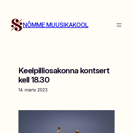
Liigu
sisu
juurde
NÕMME MUUSIKAKOOL
Keelpilliosakonna kontsert
kell 18.30
14. märts 2023