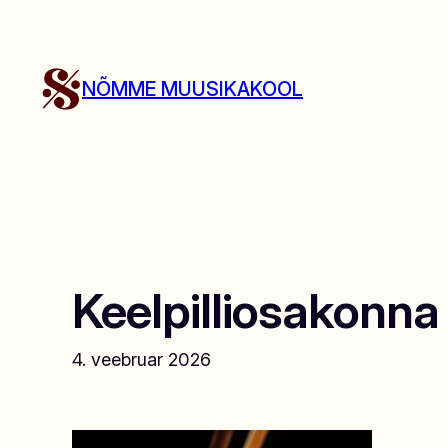
Liigu
sisu
juurde
NÕMME MUUSIKAKOOL
Keelpilliosakonna 
4. veebruar 2026