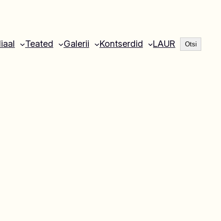
Otsi
liaal
Teated
Galerii
Kontserdid
LAUR
Otsi