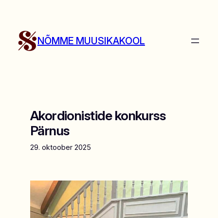
Liigu
sisu
juurde
NÕMME MUUSIKAKOOL
Akordionistide konkurss
Pärnus
29. oktoober 2025