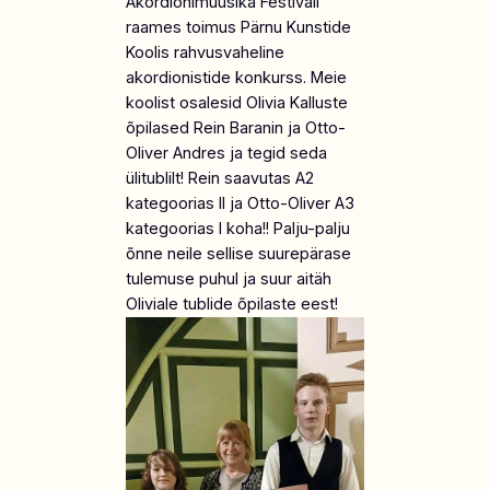
Akordionimuusika Festivali
raames toimus Pärnu Kunstide
Koolis rahvusvaheline
akordionistide konkurss. Meie
koolist osalesid Olivia Kalluste
õpilased Rein Baranin ja Otto-
Oliver Andres ja tegid seda
ülitublilt! Rein saavutas A2
kategoorias II ja Otto-Oliver A3
kategoorias I koha!! Palju-palju
õnne neile sellise suurepärase
tulemuse puhul ja suur aitäh
Oliviale tublide õpilaste eest!