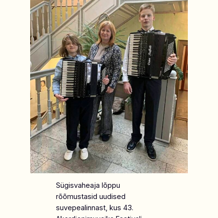
Sügisvaheaja lõppu
rõõmustasid uudised
suvepealinnast, kus 43.