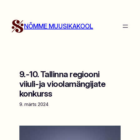
Liigu
sisu
juurde
NÕMME MUUSIKAKOOL
9.-10. Tallinna regiooni
viiuli-ja vioolamängijate
konkurss
9. märts 2024